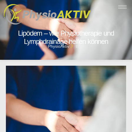
Lipödem – wie Physiotherapie und
Lymphdrainage helfen können
PhysioAktiv
Blog